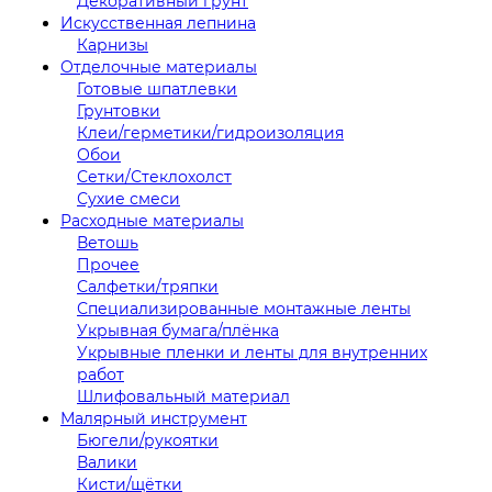
Декоративный грунт
Искусственная лепнина
Карнизы
Отделочные материалы
Готовые шпатлевки
Грунтовки
Клеи/герметики/гидроизоляция
Обои
Сетки/Стеклохолст
Сухие смеси
Расходные материалы
Ветошь
Прочее
Салфетки/тряпки
Специализированные монтажные ленты
Укрывная бумага/плёнка
Укрывные пленки и ленты для внутренних
работ
Шлифовальный материал
Малярный инструмент
Бюгели/рукоятки
Валики
Кисти/щётки