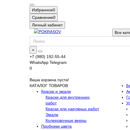
Избранное
0
Сравнение
0
Личный кабинет
Все кат
×
+7 (980) 192-55-44
WhatsApp
Telegram
0
Ваша корзина пуста!
КАТАЛОГ ТОВАРОВ
Б
Краски и эмали
А
Краски для внутренних
Г
работ
У
Краски для наружных работ
Эмали
Колеровочные вееры
Пробники цвета