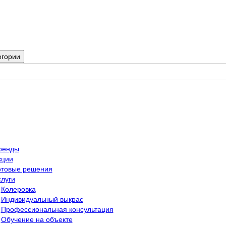
егории
ренды
кции
отовые решения
слуги
Колеровка
Индивидуальный выкрас
Профессиональная консультация
Обучение на объекте