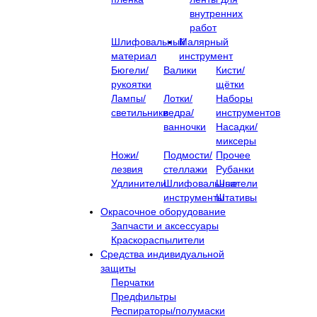
внутренних
работ
Шлифовальный
Малярный
материал
инструмент
Бюгели/
Валики
Кисти/
рукоятки
щётки
Лампы/
Лотки/
Наборы
светильники
ведра/
инструментов
ванночки
Насадки/
миксеры
Ножи/
Подмости/
Прочее
лезвия
стеллажи
Рубанки
Удлинители
Шлифовальные
Шпатели
инструменты
Штативы
Окрасочное оборудование
Запчасти и аксессуары
Краскораспылители
Средства индивидуальной
защиты
Перчатки
Предфильтры
Респираторы/полумаски