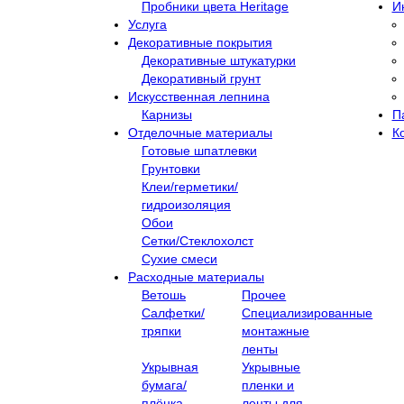
Пробники цвета Heritage
И
Услуга
Декоративные покрытия
Декоративные штукатурки
Декоративный грунт
Искусственная лепнина
Карнизы
П
Отделочные материалы
К
Готовые шпатлевки
Грунтовки
Клеи/герметики/
гидроизоляция
Обои
Сетки/Стеклохолст
Сухие смеси
Расходные материалы
Ветошь
Прочее
Салфетки/
Специализированные
тряпки
монтажные
ленты
Укрывная
Укрывные
бумага/
пленки и
плёнка
ленты для