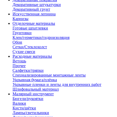
Декоративные штукатурки
Декоративный грунт
Искусственная лепнина
Карнизы
Отделочные материалы
Готовые шпатлевки
Грунтовки
Клеи/герметики/гидроизоляция
Обои
Сетки/Стеклохолст
Сухие смеси
Расходные материалы
Ветошь
Прочее
Салфетки/тряпки
Специализированные монтажные ленты
Укрывная бумага/плёнка
Укрывные пленки и ленты для внутренних работ
Шлифовальный материал
Малярный инструмент
Бюгели/рукоятки
Валики
Кисти/щётки
Лампы/светильники