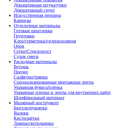
Декоративные штукатурки
Декоративный грунт
Искусственная лепнина
Карнизы
Отделочные материалы
Готовые шпатлевки
Грунтовки
Клеи/герметики/гидроизоляция
Обои
Сетки/Стеклохолст
Сухие смеси
Расходные материалы
Ветошь
Прочее
Салфетки/тряпки
Специализированные монтажные ленты
Укрывная бумага/плёнка
Укрывные пленки и ленты для внутренних работ
Шлифовальный материал
Малярный инструмент
Бюгели/рукоятки
Валики
Кисти/щётки
Лампы/светильники