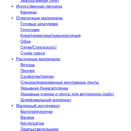
Декоративный грунт
Искусственная лепнина
Карнизы
Отделочные материалы
Готовые шпатлевки
Грунтовки
Клеи/герметики/гидроизоляция
Обои
Сетки/Стеклохолст
Сухие смеси
Расходные материалы
Ветошь
Прочее
Салфетки/тряпки
Специализированные монтажные ленты
Укрывная бумага/плёнка
Укрывные пленки и ленты для внутренних работ
Шлифовальный материал
Малярный инструмент
Бюгели/рукоятки
Валики
Кисти/щётки
Лампы/светильники