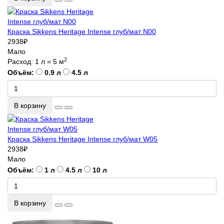
Краска Sikkens Heritage Intense глуб/мат N00
2938
₽
Мало
2
Расход: 1 л = 5 м
Объём:
0.9 л
4.5 л
В корзину
Краска Sikkens Heritage Intense глуб/мат W05
2938
₽
Мало
Объём:
1 л
4.5 л
10 л
В корзину