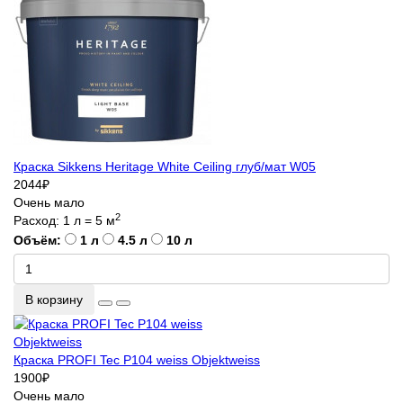
Краска Sikkens Heritage White Ceiling глуб/мат W05
2044
₽
Очень мало
2
Расход: 1 л = 5 м
Объём:
1 л
4.5 л
10 л
В корзину
Краска PROFI Tec P104 weiss Objektweiss
1900
₽
Очень мало