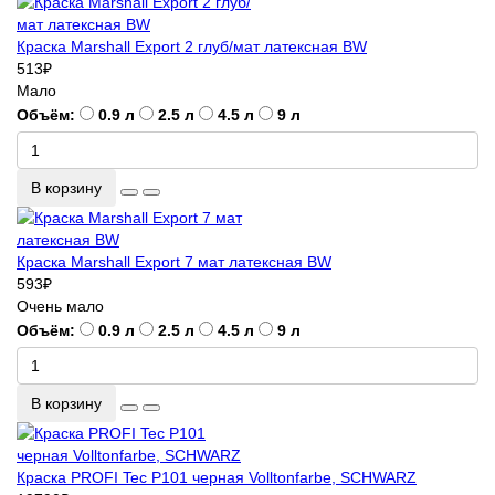
Краска Marshall Export 2 глуб/мат латексная BW
513
₽
Мало
Объём:
0.9 л
2.5 л
4.5 л
9 л
В корзину
Краска Marshall Export 7 мат латексная BW
593
₽
Очень мало
Объём:
0.9 л
2.5 л
4.5 л
9 л
В корзину
Краска PROFI Tec P101 черная Volltonfarbe, SCHWARZ