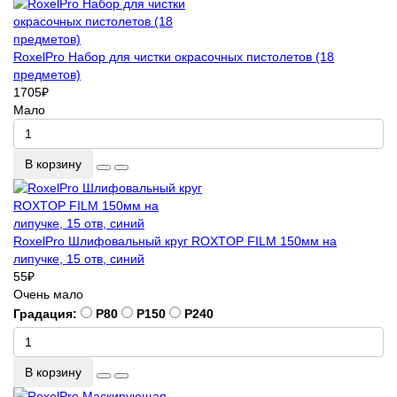
RoxelPro Набор для чистки окрасочных пистолетов (18
предметов)
1705
₽
Мало
В корзину
RoxelPro Шлифовальный круг ROXTOP FILM 150мм на
липучке, 15 отв, синий
55
₽
Очень мало
Градация:
P80
P150
P240
В корзину