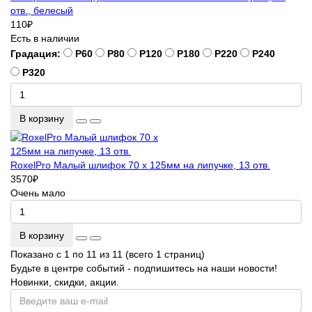
отв., белесый
110
₽
Есть в наличии
Градация:
P60
P80
P120
P180
P220
P240
P320
В корзину
RoxelPro Малый шлифок 70 х 125мм на липучке, 13 отв.
3570
₽
Очень мало
В корзину
Показано с 1 по 11 из 11 (всего 1 страниц)
Будьте в центре событий - подпишитесь на наши новости!
Новинки, скидки, акции.