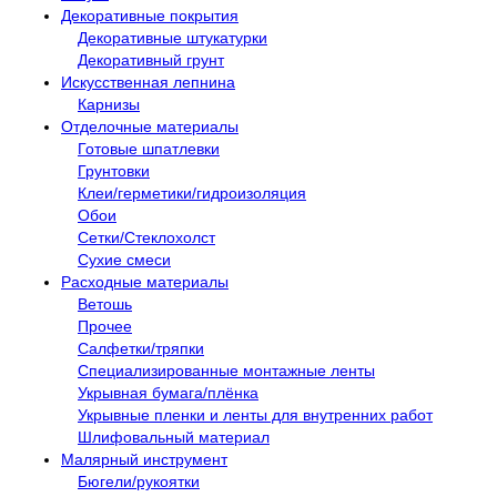
Декоративные покрытия
Декоративные штукатурки
Декоративный грунт
Искусственная лепнина
Карнизы
Отделочные материалы
Готовые шпатлевки
Грунтовки
Клеи/герметики/гидроизоляция
Обои
Сетки/Стеклохолст
Сухие смеси
Расходные материалы
Ветошь
Прочее
Салфетки/тряпки
Специализированные монтажные ленты
Укрывная бумага/плёнка
Укрывные пленки и ленты для внутренних работ
Шлифовальный материал
Малярный инструмент
Бюгели/рукоятки