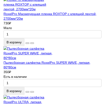
RoxelPro Маскирующая пленка ROXTOP с клеящей лентой,
2700мм*20м
730
₽
Мало
В корзину
Пылесборная салфетка RoxelPro SUPER WAVE, липкая,
80*80см
350
₽
Есть в наличии
В корзину