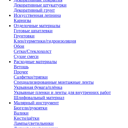
Декоративные штукатурки
Декоративный грунт
Искусственная лепнина
Карнизы
Отделочные материалы
Готовые шпатлевки
Грунтовки
Клеи/герметики/гидроизоляция
Обои
Сетки/Стеклохолст
Сухие смеси
Расходные материалы
Ветошь
Прочее
Салфетки/тряпки
Специализированные монтажные ленты
Укрывная бумага/плёнка
Укрывные пленки и ленты для внутренних работ
Шлифовальный материал
Малярный инструмент
Бюгели/рукоятки
Валики
Кисти/щётки
Лампы/светильники