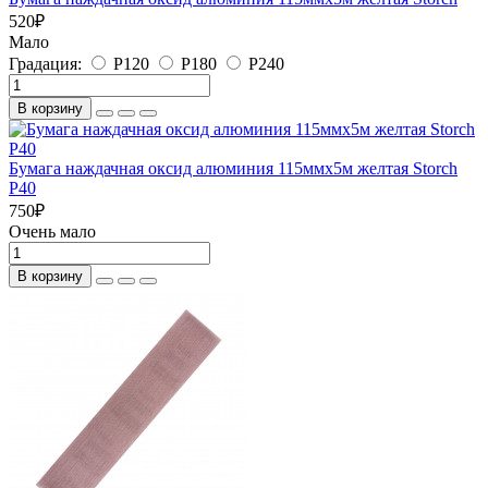
520
₽
Мало
Градация:
P120
P180
P240
В корзину
Бумага наждачная оксид алюминия 115ммх5м желтая Storch
P40
750
₽
Очень мало
В корзину