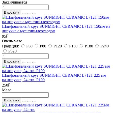
Заканчивается
В корзину
Шлифовальный круг SUNMIGHT CERAMIC L712T 150мм на
липучке с мультипылеотводом
95
₽
Очень мало
Градация:
P60
P80
P120
P150
P180
P240
P320
В корзину
Шлифовальный круг SUNMIGHT CERAMIC L712T 225 мм
на липучке, 24 отв. P100
250
₽
Мало
В корзину