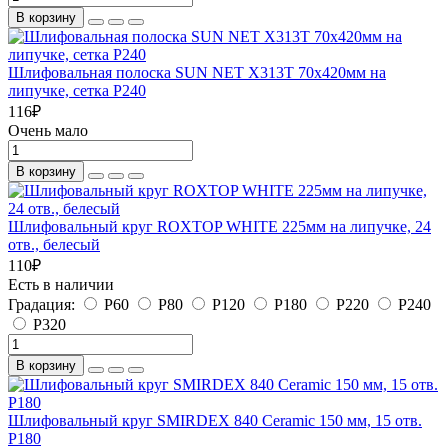
В корзину
Шлифовальная полоска SUN NET X313T 70х420мм на
липучке, сетка P240
116
₽
Очень мало
В корзину
Шлифовальный круг ROXTOP WHITE 225мм на липучке, 24
отв., белесый
110
₽
Есть в наличии
Градация:
P60
P80
P120
P180
P220
P240
P320
В корзину
Шлифовальный круг SMIRDEX 840 Ceramic 150 мм, 15 отв.
P180