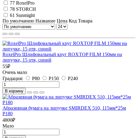
77
RoxelPro
78
STORCH
61
Sunmight
По умолчанию
Название
Цена
Код Товара
RoxelPro Шлифовальный круг ROXTOP FILM 150мм на
липучке, 15 отв, синий
55
₽
Очень мало
Градация:
P80
P150
P240
В корзину
Абразивная бумага на липучке SMIRDEX 510, 115мм*25м
P180
4800
₽
Мало