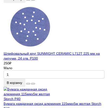
Шлифовальный круг SUNMIGHT CERAMIC L712T 225 мм на
липучке, 24 отв. P100
250
₽
Мало
В корзину
Бумага наждачная оксид алюминия 115ммх5м желтая Storch