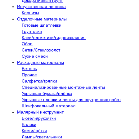
Декоративный грунт
Искусственная лепнина
Карнизы
Отделочные материалы
Готовые шпатлевки
Грунтовки
Клеи/герметики/гидроизоляция
Обои
Сетки/Стеклохолст
Сухие смеси
Расходные материалы
Ветошь
Прочее
Салфетки/тряпки
Специализированные монтажные ленты
Укрывная бумага/плёнка
Укрывные пленки и ленты для внутренних работ
Шлифовальный материал
Малярный инструмент
Бюгели/рукоятки
Валики
Кисти/щётки
Лампы/светильники