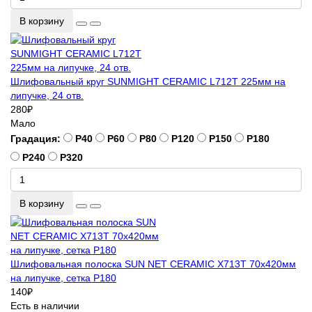
В корзину
Шлифовальный круг SUNMIGHT CERAMIC L712T 225мм на
липучке, 24 отв.
280
₽
Мало
Градация:
P40
P60
P80
P120
P150
P180
P240
P320
В корзину
Шлифовальная полоска SUN NET CERAMIC X713T 70х420мм
на липучке, сетка P180
140
₽
Есть в наличии