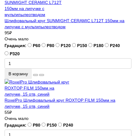
Шлифовальный круг SUNMIGHT CERAMIC L712T 150мм на
липучке с мультипылеотводом
95
₽
Очень мало
Градация:
P60
P80
P120
P150
P180
P240
P320
В корзину
RoxelPro Шлифовальный круг ROXTOP FILM 150мм на
липучке, 15 отв, синий
55
₽
Очень мало
Градация:
P80
P150
P240