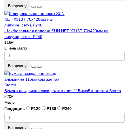
В корзину
Шлифовальная полоска SUN NET X313T 70х420мм на
липучке, сетка P240
116
₽
Очень мало
В корзину
Бумага наждачная оксид алюминия 115ммх5м желтая Storch
520
₽
Мало
Градация:
P120
P180
P240
В корзину