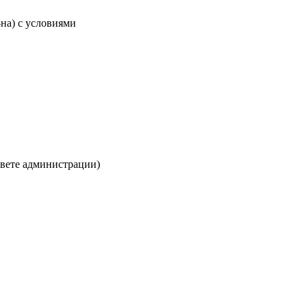
-на) с условиями
твете администрации)