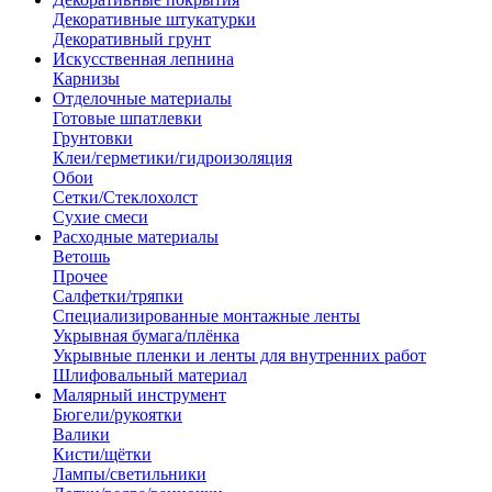
Декоративные штукатурки
Декоративный грунт
Искусственная лепнина
Карнизы
Отделочные материалы
Готовые шпатлевки
Грунтовки
Клеи/герметики/гидроизоляция
Обои
Сетки/Стеклохолст
Сухие смеси
Расходные материалы
Ветошь
Прочее
Салфетки/тряпки
Специализированные монтажные ленты
Укрывная бумага/плёнка
Укрывные пленки и ленты для внутренних работ
Шлифовальный материал
Малярный инструмент
Бюгели/рукоятки
Валики
Кисти/щётки
Лампы/светильники