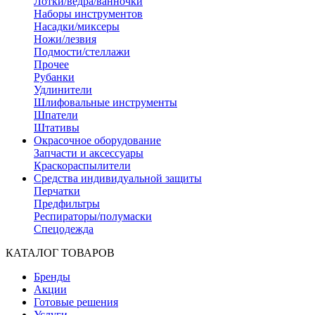
Лотки/ведра/ванночки
Наборы инструментов
Насадки/миксеры
Ножи/лезвия
Подмости/стеллажи
Прочее
Рубанки
Удлинители
Шлифовальные инструменты
Шпатели
Штативы
Окрасочное оборудование
Запчасти и аксессуары
Краскораспылители
Средства индивидуальной защиты
Перчатки
Предфильтры
Респираторы/полумаски
Спецодежда
КАТАЛОГ ТОВАРОВ
Бренды
Акции
Готовые решения
Услуги