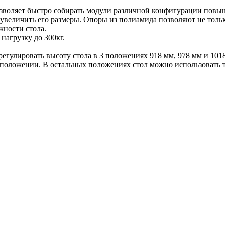
озволяет быстро собирать модули различной конфигурации повы
величить его размеры. Опоры из полиамида позволяют не тольк
ности стола.
нагрузку до 300кг.
егулировать высоту стола в 3 положениях 918 мм, 978 мм и 101
положении. В остальных положениях стол можно использовать т