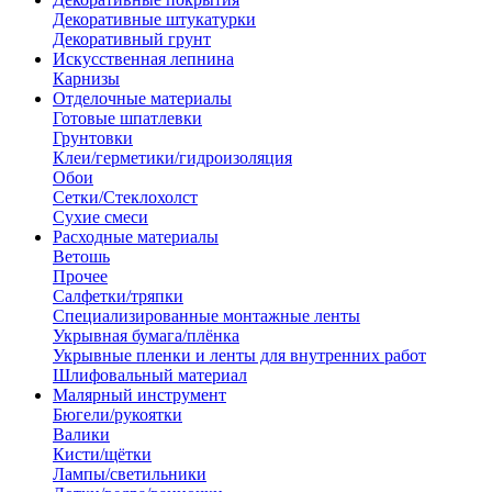
Декоративные штукатурки
Декоративный грунт
Искусственная лепнина
Карнизы
Отделочные материалы
Готовые шпатлевки
Грунтовки
Клеи/герметики/гидроизоляция
Обои
Сетки/Стеклохолст
Сухие смеси
Расходные материалы
Ветошь
Прочее
Салфетки/тряпки
Специализированные монтажные ленты
Укрывная бумага/плёнка
Укрывные пленки и ленты для внутренних работ
Шлифовальный материал
Малярный инструмент
Бюгели/рукоятки
Валики
Кисти/щётки
Лампы/светильники