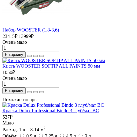
Набор WOOSTER (1,8-3,6)
23415
₽
13999
₽
Очень мало
В корзину
Кисть WOOSTER SOFTIP ALL PAINTS 50 мм
1050
₽
Очень мало
В корзину
Похожие товары
Краска Dulux Professional Bindo 3 глуб/мат BC
537
₽
Мало
2
Расход: 1 л = 8-14 м
Объём:
0.9 л
2.25 л
4.5 л
9 л