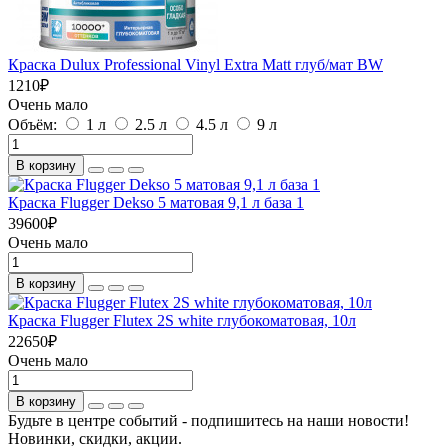
Краска Dulux Professional Vinyl Extra Matt глуб/мат BW
1210
₽
Очень мало
Объём:
1 л
2.5 л
4.5 л
9 л
В корзину
Краска Flugger Dekso 5 матовая 9,1 л база 1
39600
₽
Очень мало
В корзину
Краска Flugger Flutex 2S white глубокоматовая, 10л
22650
₽
Очень мало
В корзину
Будьте в центре событий - подпишитесь на наши новости!
Новинки, скидки, акции.