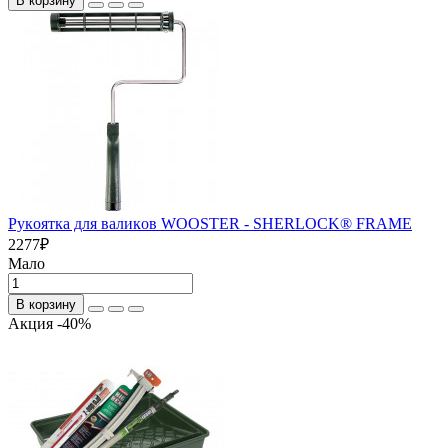
В корзину
Рукoятка для вaликoв WOOSTER - SHERLOCK® FRAME
2277
₽
Мало
В корзину
Акция -40%