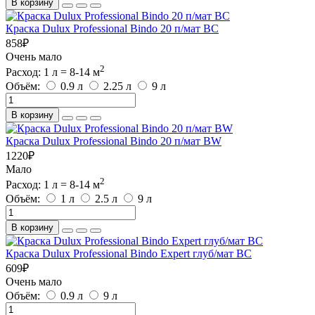
В корзину
Краска Dulux Professional Bindo 20 п/мат BC
858
₽
Очень мало
2
Расход: 1 л = 8-14 м
Объём:
0.9 л
2.25 л
9 л
В корзину
Краска Dulux Professional Bindo 20 п/мат BW
1220
₽
Мало
2
Расход: 1 л = 8-14 м
Объём:
1 л
2.5 л
9 л
В корзину
Краска Dulux Professional Bindo Expert глуб/мат BC
609
₽
Очень мало
Объём:
0.9 л
9 л